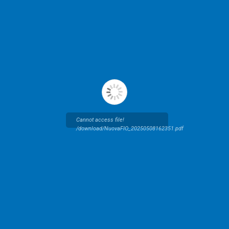
Cannot access file!
/download/NuovaFIO_20250508162351.pdf