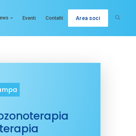
ews
Eventi
Contatti
Area soci
tampa
ozonoterapia
 terapia