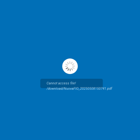
Cannot access file!
/download/NuovaFIO_20250508150741.pdf