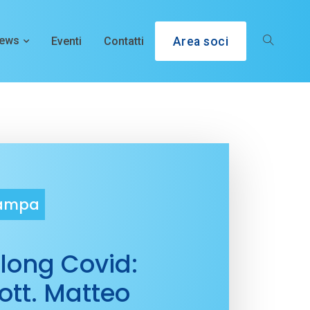
ews
Eventi
Contatti
Area soci
tampa
long Covid:
dott. Matteo