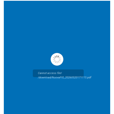
Cannot access file!
/download/NuovaFIO_20260520171115.pdf